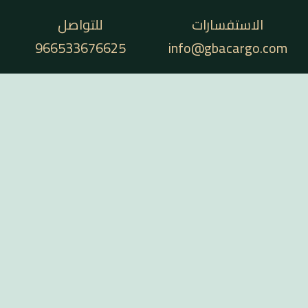
للتواصل
966533676625
in