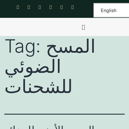
English
المسح
Tag:
الضوئي
للشحنات