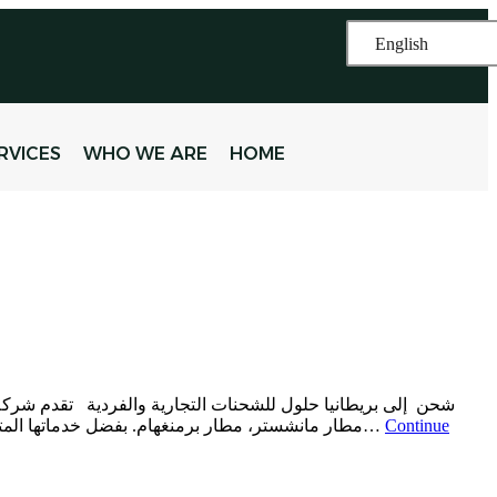
English
RVICES
WHO WE ARE
HOME
شحن إلى بريطانيا حلول للشحنات التجارية والفردية تقدم شركة ا
Continue
مطار مانشستر، مطار برمنغهام. بفضل خدماتها المتكاملة، تضمن الشركة تجربة شحن سلسة وموثوقة. مميزات الشحن الجوي مع شركة الطائر الذهبي – السرعة والكفاءة: يعتبر الشحن الجوي…