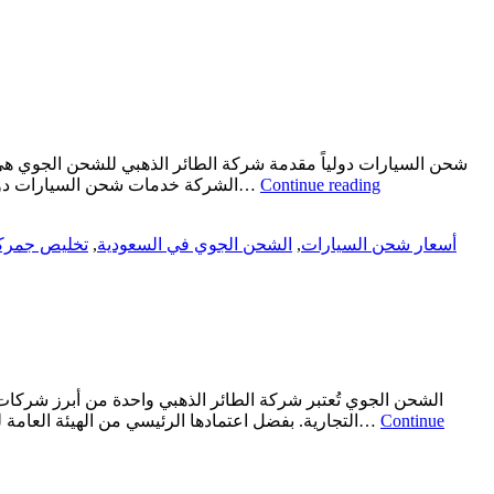
شحن السيارات دولياً مقدمة شركة الطائر الذهبي للشحن الجوي هي 
Continue reading
الشركة خدمات شحن السيارات دولياً بأعلى مستويات الأمان والجودة. تتميز الشركة بقدرتها على تلبية احتياجات العملاء المختلفة، سواء كانوا أفرادًا أو شركات، من خلال تقديم…
أسعار شحن السيارات
,
الشحن الجوي في السعودية
,
تخليص جمرك
الشحن الجوي تُعتبر شركة الطائر الذهبي واحدة من أبرز شركات 
Continue
التجارية. بفضل اعتمادها الرئيسي من الهيئة العامة للطيران المدني في المملكة، توفر الطائر الذهبي مستوى عالٍ من الجودة والموثوقية في جميع خدماتها. خدمات الشحن الجوي لشركة الطائر…